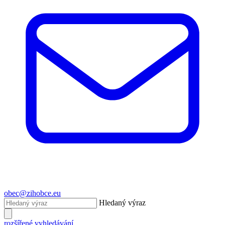
obec@zihobce.eu
Hledaný výraz
rozšířené vyhledávání