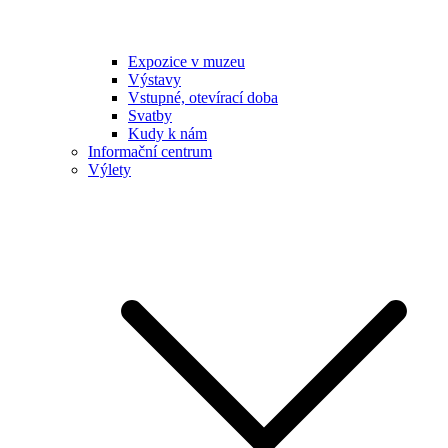
Expozice v muzeu
Výstavy
Vstupné, otevírací doba
Svatby
Kudy k nám
Informační centrum
Výlety