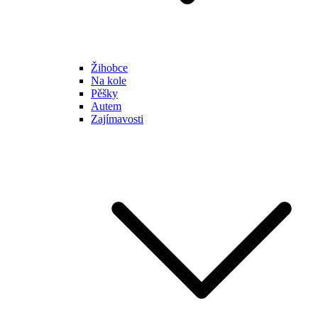
Žihobce
Na kole
Pěšky
Autem
Zajímavosti