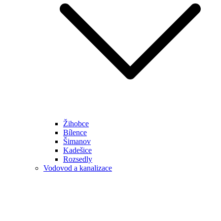
Žihobce
Bílence
Šimanov
Kadešice
Rozsedly
Vodovod a kanalizace