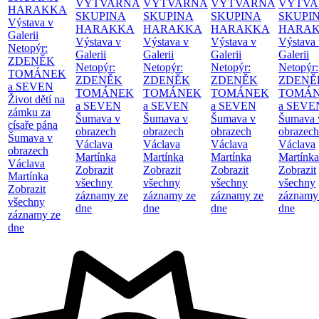
VÝTVARNÁ
VÝTVARNÁ
VÝTVARNÁ
VÝTVA
HARAKKA
SKUPINA
SKUPINA
SKUPINA
SKUPI
Výstava v
HARAKKA
HARAKKA
HARAKKA
HARA
Galerii
Výstava v
Výstava v
Výstava v
Výstava 
Netopýr:
Galerii
Galerii
Galerii
Galerii
ZDENĚK
Netopýr:
Netopýr:
Netopýr:
Netopýr:
TOMÁNEK
ZDENĚK
ZDENĚK
ZDENĚK
ZDENĚ
a SEVEN
TOMÁNEK
TOMÁNEK
TOMÁNEK
TOMÁ
Život dětí na
a SEVEN
a SEVEN
a SEVEN
a SEVE
zámku za
Šumava v
Šumava v
Šumava v
Šumava 
císaře pána
obrazech
obrazech
obrazech
obrazech
Šumava v
Václava
Václava
Václava
Václava
obrazech
Martínka
Martínka
Martínka
Martínka
Václava
Zobrazit
Zobrazit
Zobrazit
Zobrazit
Martínka
všechny
všechny
všechny
všechny
Zobrazit
záznamy ze
záznamy ze
záznamy ze
záznamy
všechny
dne
dne
dne
dne
záznamy ze
dne