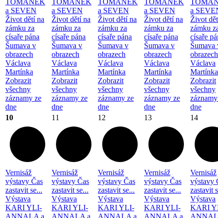
TOMÁNEK
TOMÁNEK
TOMÁNEK
TOMÁNEK
TOMÁ
a SEVEN
a SEVEN
a SEVEN
a SEVEN
a SEVE
Život dětí na
Život dětí na
Život dětí na
Život dětí na
Život dět
zámku za
zámku za
zámku za
zámku za
zámku z
císaře pána
císaře pána
císaře pána
císaře pána
císaře p
Šumava v
Šumava v
Šumava v
Šumava v
Šumava 
obrazech
obrazech
obrazech
obrazech
obrazech
Václava
Václava
Václava
Václava
Václava
Martínka
Martínka
Martínka
Martínka
Martínka
Zobrazit
Zobrazit
Zobrazit
Zobrazit
Zobrazit
všechny
všechny
všechny
všechny
všechny
záznamy ze
záznamy ze
záznamy ze
záznamy ze
záznamy
dne
dne
dne
dne
dne
10
11
12
13
14
Vernisáž
Vernisáž
Vernisáž
Vernisáž
Vernisáž
výstavy Čas
výstavy Čas
výstavy Čas
výstavy Čas
výstavy 
zastavit se...
zastavit se...
zastavit se...
zastavit se...
zastavit s
Výstava
Výstava
Výstava
Výstava
Výstava
KARI YLI-
KARI YLI-
KARI YLI-
KARI YLI-
KARI Y
ANNALA a
ANNALA a
ANNALA a
ANNALA a
ANNAL