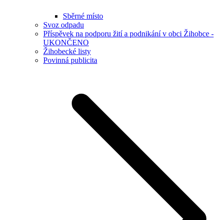
Sběrné místo
Svoz odpadu
Příspěvek na podporu žití a podnikání v obci Žihobce -
UKONČENO
Žihobecké listy
Povinná publicita