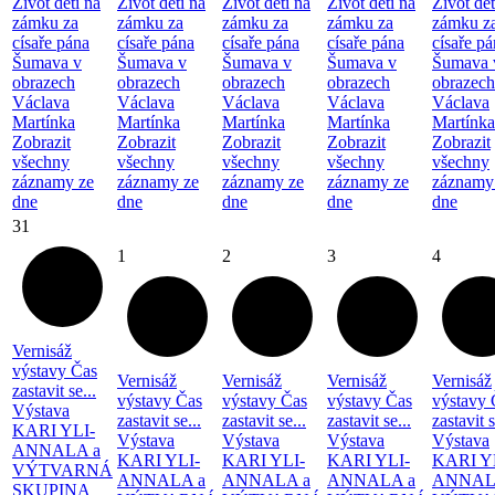
Život dětí na
Život dětí na
Život dětí na
Život dětí na
Život dět
zámku za
zámku za
zámku za
zámku za
zámku z
císaře pána
císaře pána
císaře pána
císaře pána
císaře p
Šumava v
Šumava v
Šumava v
Šumava v
Šumava 
obrazech
obrazech
obrazech
obrazech
obrazech
Václava
Václava
Václava
Václava
Václava
Martínka
Martínka
Martínka
Martínka
Martínka
Zobrazit
Zobrazit
Zobrazit
Zobrazit
Zobrazit
všechny
všechny
všechny
všechny
všechny
záznamy ze
záznamy ze
záznamy ze
záznamy ze
záznamy
dne
dne
dne
dne
dne
31
1
2
3
4
Vernisáž
výstavy Čas
Vernisáž
Vernisáž
Vernisáž
Vernisáž
zastavit se...
výstavy Čas
výstavy Čas
výstavy Čas
výstavy 
Výstava
zastavit se...
zastavit se...
zastavit se...
zastavit s
KARI YLI-
Výstava
Výstava
Výstava
Výstava
ANNALA a
KARI YLI-
KARI YLI-
KARI YLI-
KARI Y
VÝTVARNÁ
ANNALA a
ANNALA a
ANNALA a
ANNAL
SKUPINA