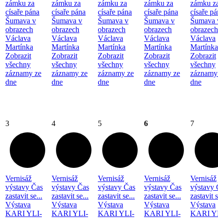
zámku za
zámku za
zámku za
zámku za
zámku z
císaře pána
císaře pána
císaře pána
císaře pána
císaře p
Šumava v
Šumava v
Šumava v
Šumava v
Šumava 
obrazech
obrazech
obrazech
obrazech
obrazech
Václava
Václava
Václava
Václava
Václava
Martínka
Martínka
Martínka
Martínka
Martínka
Zobrazit
Zobrazit
Zobrazit
Zobrazit
Zobrazit
všechny
všechny
všechny
všechny
všechny
záznamy ze
záznamy ze
záznamy ze
záznamy ze
záznamy
dne
dne
dne
dne
dne
3
4
5
6
7
Vernisáž
Vernisáž
Vernisáž
Vernisáž
Vernisáž
výstavy Čas
výstavy Čas
výstavy Čas
výstavy Čas
výstavy 
zastavit se...
zastavit se...
zastavit se...
zastavit se...
zastavit s
Výstava
Výstava
Výstava
Výstava
Výstava
KARI YLI-
KARI YLI-
KARI YLI-
KARI YLI-
KARI Y