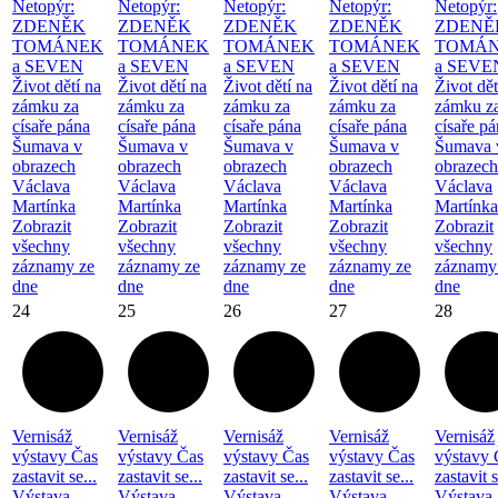
Netopýr:
Netopýr:
Netopýr:
Netopýr:
Netopýr:
ZDENĚK
ZDENĚK
ZDENĚK
ZDENĚK
ZDENĚ
TOMÁNEK
TOMÁNEK
TOMÁNEK
TOMÁNEK
TOMÁ
a SEVEN
a SEVEN
a SEVEN
a SEVEN
a SEVE
Život dětí na
Život dětí na
Život dětí na
Život dětí na
Život dět
zámku za
zámku za
zámku za
zámku za
zámku z
císaře pána
císaře pána
císaře pána
císaře pána
císaře p
Šumava v
Šumava v
Šumava v
Šumava v
Šumava 
obrazech
obrazech
obrazech
obrazech
obrazech
Václava
Václava
Václava
Václava
Václava
Martínka
Martínka
Martínka
Martínka
Martínka
Zobrazit
Zobrazit
Zobrazit
Zobrazit
Zobrazit
všechny
všechny
všechny
všechny
všechny
záznamy ze
záznamy ze
záznamy ze
záznamy ze
záznamy
dne
dne
dne
dne
dne
24
25
26
27
28
Vernisáž
Vernisáž
Vernisáž
Vernisáž
Vernisáž
výstavy Čas
výstavy Čas
výstavy Čas
výstavy Čas
výstavy 
zastavit se...
zastavit se...
zastavit se...
zastavit se...
zastavit s
Výstava
Výstava
Výstava
Výstava
Výstava