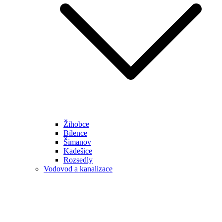
Žihobce
Bílence
Šimanov
Kadešice
Rozsedly
Vodovod a kanalizace