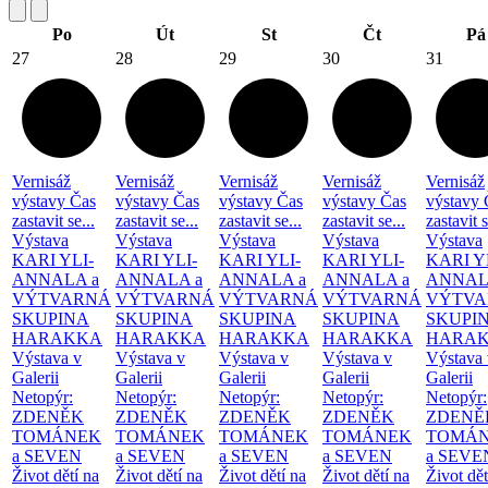
Po
Út
St
Čt
Pá
27
28
29
30
31
Vernisáž
Vernisáž
Vernisáž
Vernisáž
Vernisáž
výstavy Čas
výstavy Čas
výstavy Čas
výstavy Čas
výstavy 
zastavit se...
zastavit se...
zastavit se...
zastavit se...
zastavit s
Výstava
Výstava
Výstava
Výstava
Výstava
KARI YLI-
KARI YLI-
KARI YLI-
KARI YLI-
KARI Y
ANNALA a
ANNALA a
ANNALA a
ANNALA a
ANNAL
VÝTVARNÁ
VÝTVARNÁ
VÝTVARNÁ
VÝTVARNÁ
VÝTVA
SKUPINA
SKUPINA
SKUPINA
SKUPINA
SKUPI
HARAKKA
HARAKKA
HARAKKA
HARAKKA
HARA
Výstava v
Výstava v
Výstava v
Výstava v
Výstava 
Galerii
Galerii
Galerii
Galerii
Galerii
Netopýr:
Netopýr:
Netopýr:
Netopýr:
Netopýr:
ZDENĚK
ZDENĚK
ZDENĚK
ZDENĚK
ZDENĚ
TOMÁNEK
TOMÁNEK
TOMÁNEK
TOMÁNEK
TOMÁ
a SEVEN
a SEVEN
a SEVEN
a SEVEN
a SEVE
Život dětí na
Život dětí na
Život dětí na
Život dětí na
Život dět