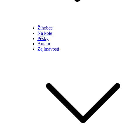
Žihobce
Na kole
Pěšky
Autem
Zajímavosti