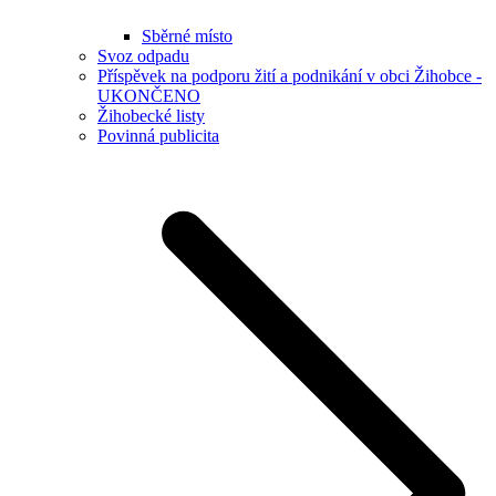
Sběrné místo
Svoz odpadu
Příspěvek na podporu žití a podnikání v obci Žihobce -
UKONČENO
Žihobecké listy
Povinná publicita