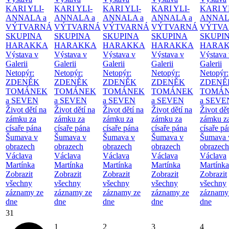
KARI YLI-
KARI YLI-
KARI YLI-
KARI YLI-
KARI Y
ANNALA a
ANNALA a
ANNALA a
ANNALA a
ANNAL
VÝTVARNÁ
VÝTVARNÁ
VÝTVARNÁ
VÝTVARNÁ
VÝTVA
SKUPINA
SKUPINA
SKUPINA
SKUPINA
SKUPI
HARAKKA
HARAKKA
HARAKKA
HARAKKA
HARA
Výstava v
Výstava v
Výstava v
Výstava v
Výstava 
Galerii
Galerii
Galerii
Galerii
Galerii
Netopýr:
Netopýr:
Netopýr:
Netopýr:
Netopýr:
ZDENĚK
ZDENĚK
ZDENĚK
ZDENĚK
ZDENĚ
TOMÁNEK
TOMÁNEK
TOMÁNEK
TOMÁNEK
TOMÁ
a SEVEN
a SEVEN
a SEVEN
a SEVEN
a SEVE
Život dětí na
Život dětí na
Život dětí na
Život dětí na
Život dět
zámku za
zámku za
zámku za
zámku za
zámku z
císaře pána
císaře pána
císaře pána
císaře pána
císaře p
Šumava v
Šumava v
Šumava v
Šumava v
Šumava 
obrazech
obrazech
obrazech
obrazech
obrazech
Václava
Václava
Václava
Václava
Václava
Martínka
Martínka
Martínka
Martínka
Martínka
Zobrazit
Zobrazit
Zobrazit
Zobrazit
Zobrazit
všechny
všechny
všechny
všechny
všechny
záznamy ze
záznamy ze
záznamy ze
záznamy ze
záznamy
dne
dne
dne
dne
dne
31
1
2
3
4