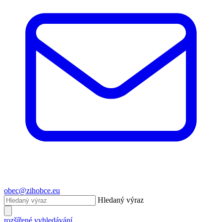
obec@zihobce.eu
Hledaný výraz
rozšířené vyhledávání