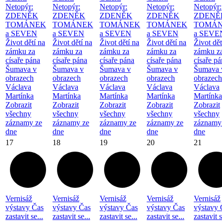
Netopýr:
Netopýr:
Netopýr:
Netopýr:
Netopýr:
ZDENĚK
ZDENĚK
ZDENĚK
ZDENĚK
ZDENĚ
TOMÁNEK
TOMÁNEK
TOMÁNEK
TOMÁNEK
TOMÁ
a SEVEN
a SEVEN
a SEVEN
a SEVEN
a SEVE
Život dětí na
Život dětí na
Život dětí na
Život dětí na
Život dět
zámku za
zámku za
zámku za
zámku za
zámku z
císaře pána
císaře pána
císaře pána
císaře pána
císaře p
Šumava v
Šumava v
Šumava v
Šumava v
Šumava 
obrazech
obrazech
obrazech
obrazech
obrazech
Václava
Václava
Václava
Václava
Václava
Martínka
Martínka
Martínka
Martínka
Martínka
Zobrazit
Zobrazit
Zobrazit
Zobrazit
Zobrazit
všechny
všechny
všechny
všechny
všechny
záznamy ze
záznamy ze
záznamy ze
záznamy ze
záznamy
dne
dne
dne
dne
dne
17
18
19
20
21
Vernisáž
Vernisáž
Vernisáž
Vernisáž
Vernisáž
výstavy Čas
výstavy Čas
výstavy Čas
výstavy Čas
výstavy 
zastavit se...
zastavit se...
zastavit se...
zastavit se...
zastavit s