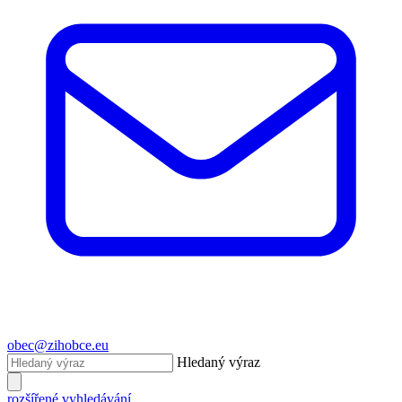
obec@zihobce.eu
Hledaný výraz
rozšířené vyhledávání