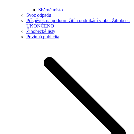
Sběrné místo
Svoz odpadu
Příspěvek na podporu žití a podnikání v obci Žihobce -
UKONČENO
Žihobecké listy
Povinná publicita