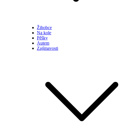
Žihobce
Na kole
Pěšky
Autem
Zajímavosti