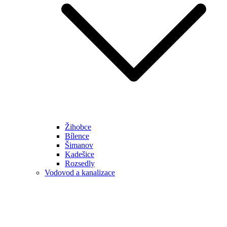
Žihobce
Bílence
Šimanov
Kadešice
Rozsedly
Vodovod a kanalizace