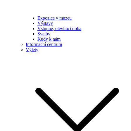
Expozice v muzeu
Výstavy
Vstupné, otevírací doba
Svatby
Kudy k nám
Informační centrum
Výlety