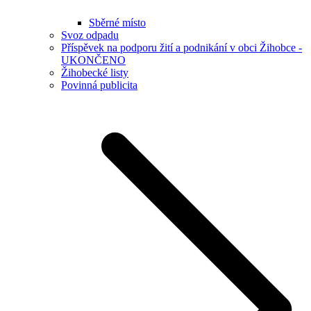
Sběrné místo
Svoz odpadu
Příspěvek na podporu žití a podnikání v obci Žihobce -
UKONČENO
Žihobecké listy
Povinná publicita