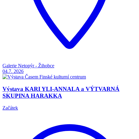
Galerie Netopýr - Žihobce
04.7.
2026
Výstava KARI YLI-ANNALA a VÝTVARNÁ
SKUPINA HARAKKA
Začátek