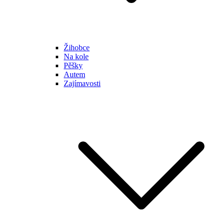
Žihobce
Na kole
Pěšky
Autem
Zajímavosti