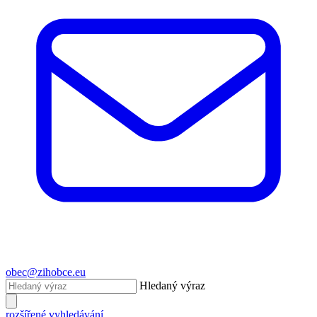
obec@zihobce.eu
Hledaný výraz
rozšířené vyhledávání