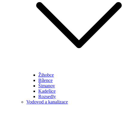
Žihobce
Bílence
Šimanov
Kadešice
Rozsedly
Vodovod a kanalizace