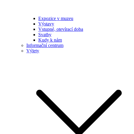
Expozice v muzeu
Výstavy
Vstupné, otevírací doba
Svatby
Kudy k nám
Informační centrum
Výlety