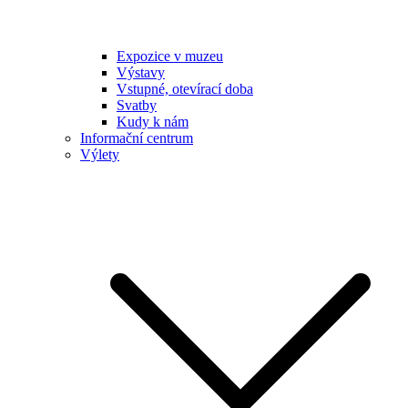
Expozice v muzeu
Výstavy
Vstupné, otevírací doba
Svatby
Kudy k nám
Informační centrum
Výlety