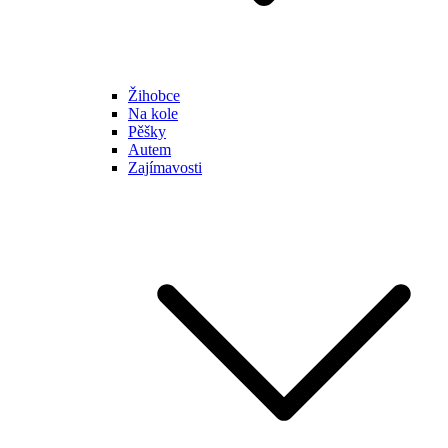
Žihobce
Na kole
Pěšky
Autem
Zajímavosti