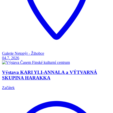
Galerie Netopýr - Žihobce
04.7.
2026
Výstava KARI YLI-ANNALA a VÝTVARNÁ
SKUPINA HARAKKA
Začátek