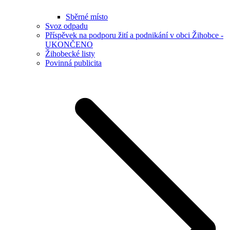
Sběrné místo
Svoz odpadu
Příspěvek na podporu žití a podnikání v obci Žihobce -
UKONČENO
Žihobecké listy
Povinná publicita