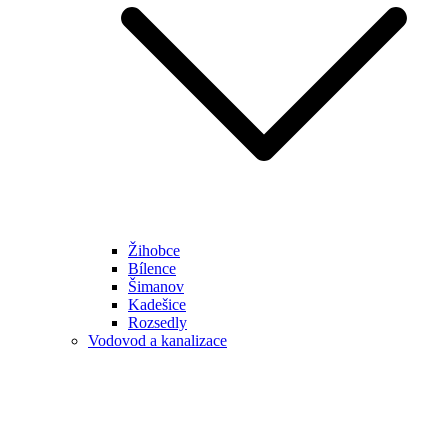
Žihobce
Bílence
Šimanov
Kadešice
Rozsedly
Vodovod a kanalizace