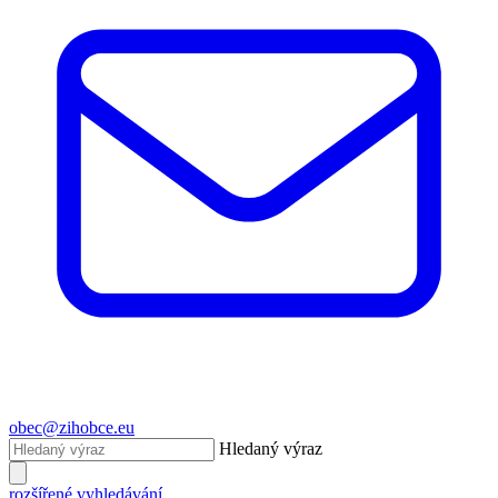
obec@zihobce.eu
Hledaný výraz
rozšířené vyhledávání