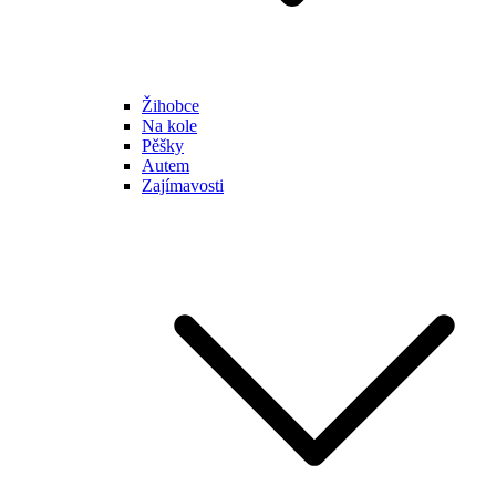
Žihobce
Na kole
Pěšky
Autem
Zajímavosti