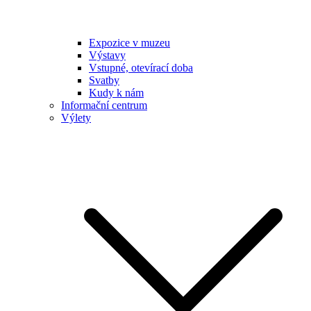
Expozice v muzeu
Výstavy
Vstupné, otevírací doba
Svatby
Kudy k nám
Informační centrum
Výlety