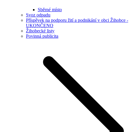
Sběrné místo
Svoz odpadu
Příspěvek na podporu žití a podnikání v obci Žihobce -
UKONČENO
Žihobecké listy
Povinná publicita