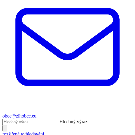
obec@zihobce.eu
Hledaný výraz
rozšířené vyhledávání