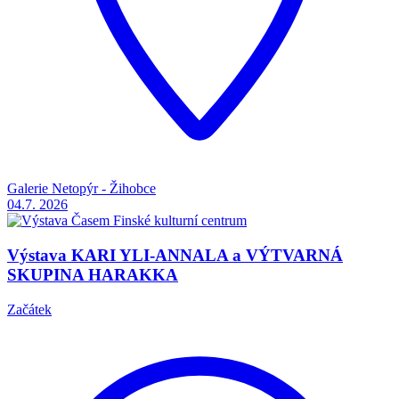
Galerie Netopýr - Žihobce
04.7.
2026
Výstava KARI YLI-ANNALA a VÝTVARNÁ
SKUPINA HARAKKA
Začátek