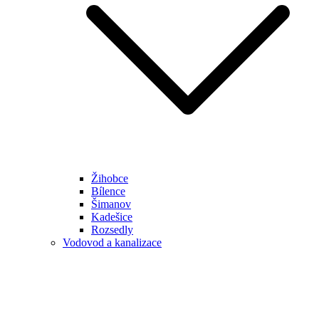
Žihobce
Bílence
Šimanov
Kadešice
Rozsedly
Vodovod a kanalizace