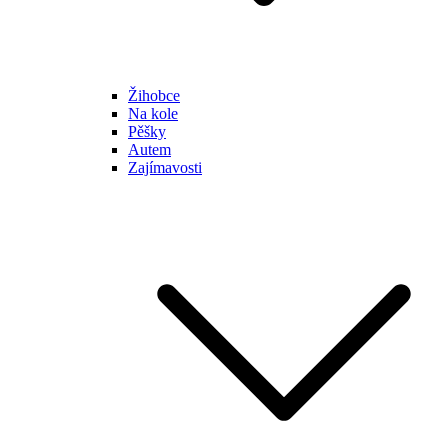
Žihobce
Na kole
Pěšky
Autem
Zajímavosti