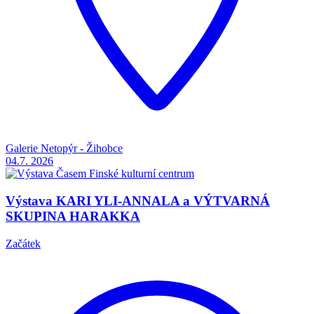
Galerie Netopýr - Žihobce
04.7.
2026
Výstava KARI YLI-ANNALA a VÝTVARNÁ
SKUPINA HARAKKA
Začátek