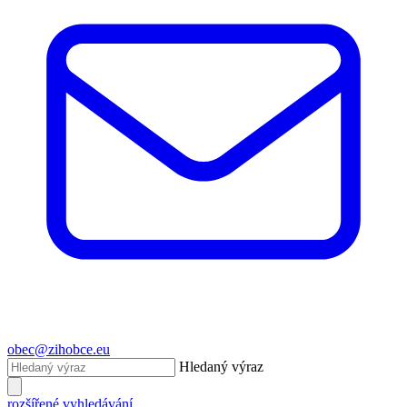
obec@zihobce.eu
Hledaný výraz
rozšířené vyhledávání