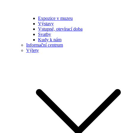
Expozice v muzeu
Výstavy
Vstupné, otevírací doba
Svatby
Kudy k nám
Informační centrum
Výlety