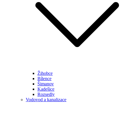
Žihobce
Bílence
Šimanov
Kadešice
Rozsedly
Vodovod a kanalizace