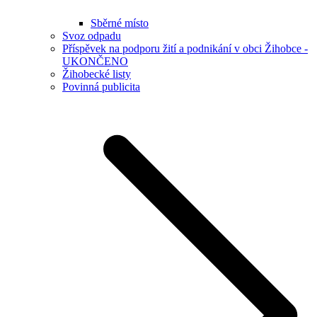
Sběrné místo
Svoz odpadu
Příspěvek na podporu žití a podnikání v obci Žihobce -
UKONČENO
Žihobecké listy
Povinná publicita