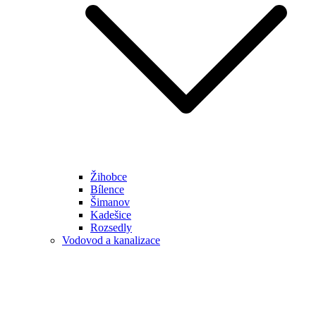
Žihobce
Bílence
Šimanov
Kadešice
Rozsedly
Vodovod a kanalizace