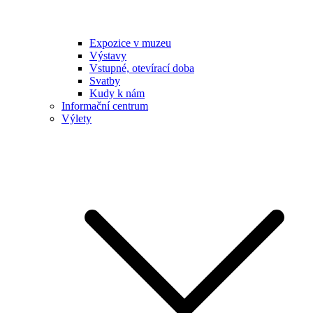
Expozice v muzeu
Výstavy
Vstupné, otevírací doba
Svatby
Kudy k nám
Informační centrum
Výlety