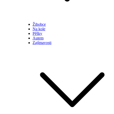
Žihobce
Na kole
Pěšky
Autem
Zajímavosti