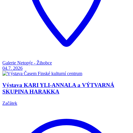
Galerie Netopýr - Žihobce
04.7.
2026
Výstava KARI YLI-ANNALA a VÝTVARNÁ
SKUPINA HARAKKA
Začátek