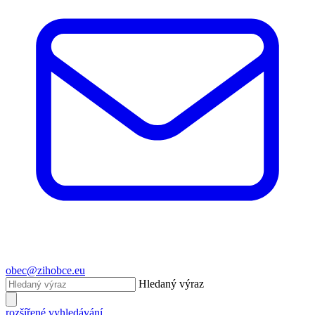
obec@zihobce.eu
Hledaný výraz
rozšířené vyhledávání