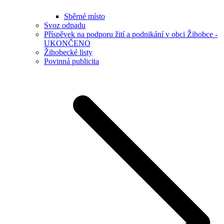
Sběrné místo
Svoz odpadu
Příspěvek na podporu žití a podnikání v obci Žihobce -
UKONČENO
Žihobecké listy
Povinná publicita