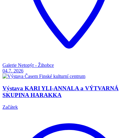
Galerie Netopýr - Žihobce
04.7.
2026
Výstava KARI YLI-ANNALA a VÝTVARNÁ
SKUPINA HARAKKA
Začátek