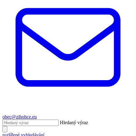
obec@zihobce.eu
Hledaný výraz
rozšířené vyhledávání