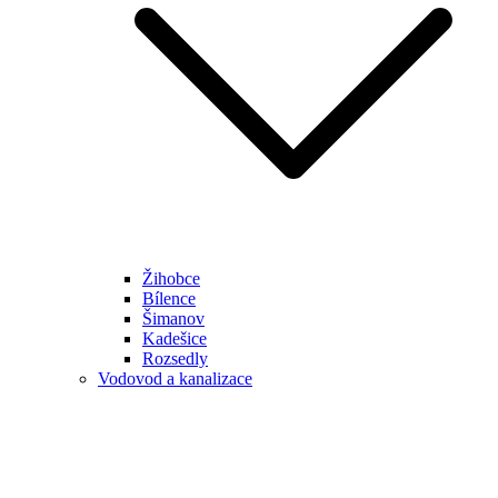
Žihobce
Bílence
Šimanov
Kadešice
Rozsedly
Vodovod a kanalizace