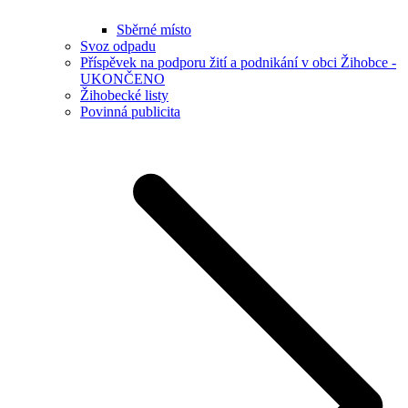
Sběrné místo
Svoz odpadu
Příspěvek na podporu žití a podnikání v obci Žihobce -
UKONČENO
Žihobecké listy
Povinná publicita