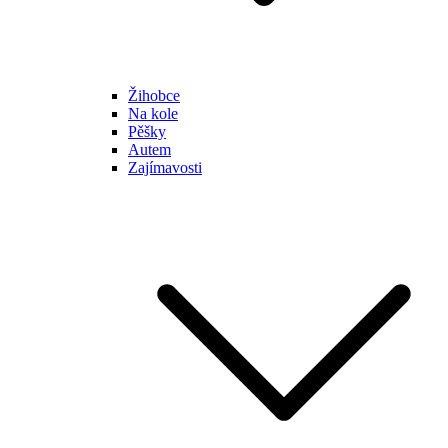
Žihobce
Na kole
Pěšky
Autem
Zajímavosti