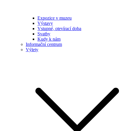
Expozice v muzeu
Výstavy
Vstupné, otevírací doba
Svatby
Kudy k nám
Informační centrum
Výlety