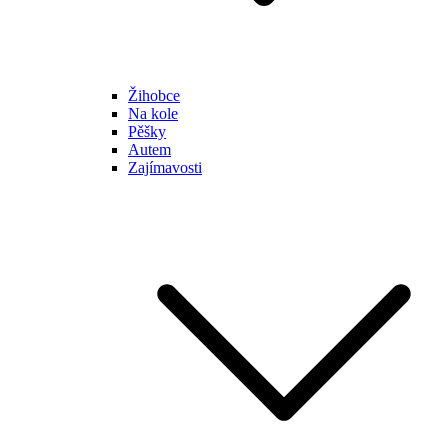
Žihobce
Na kole
Pěšky
Autem
Zajímavosti