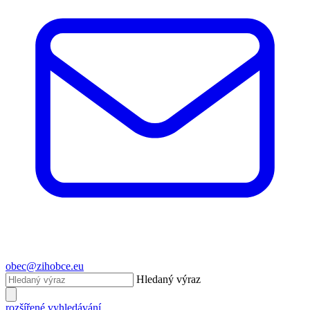
obec@zihobce.eu
Hledaný výraz
rozšířené vyhledávání