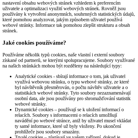
nastavení obsahu webových stránek vzhledem k preferencím
uživatele a optimalizaci využití webových stránek. Rovněž jsou
používány k vytvoření anonymních, souhrnných statistických údajů,
které pomohou analyzovat, jakým způsobem uživatel používá
webové stránky. Informace tak pomohou zlepšit strukturu a obsah
stránek.
Jaké cookies používáme?
Používáme několik typů cookies, naše vlastní i externí soubory
získané od partnerů, se kterými spolupracujeme. Soubory využívané
na našich stránkách mohou být rozděleny na následující typy:
Analytické cookies - sbírají informace o tom, jak uživatel
využívá webovou stránku, o typu webové stránky, ze které
byl návštěvník přesměrován, o počtu návštěv uživatele a o
statistikách webové stránky. Tyto soubory nezaznamenávají
osobní data, ale jsou používány pro shromažďování statistik
webové stránky.
Dynamické cookies – používají se k uložení informací o
relacích. Soubory s informacemi o relacích umožňují
navádění po webové stránce, aniž by uživatel musel vkládat
ty samé informace, které už byly vloženy. Po ukončení
prohlížeče jsou soubory smazány.
Trvalé cookies – zůstávají ve vašem zařízení, dokud je