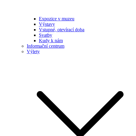
Expozice v muzeu
Výstavy
Vstupné, otevírací doba
Svatby
Kudy k nám
Informační centrum
Výlety