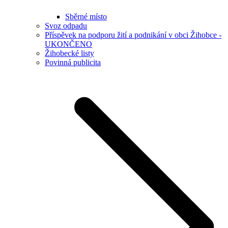
Sběrné místo
Svoz odpadu
Příspěvek na podporu žití a podnikání v obci Žihobce -
UKONČENO
Žihobecké listy
Povinná publicita