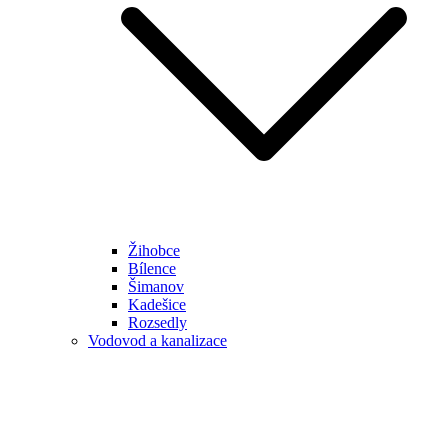
Žihobce
Bílence
Šimanov
Kadešice
Rozsedly
Vodovod a kanalizace