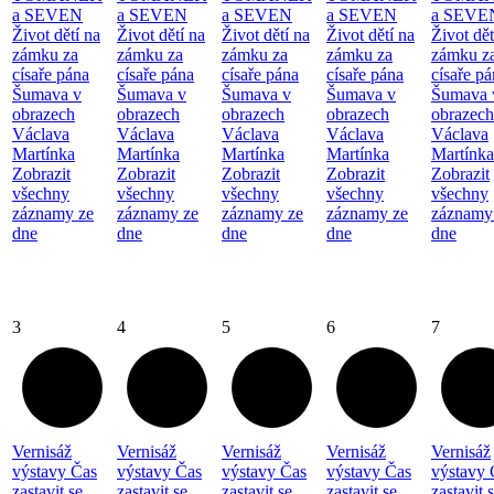
a SEVEN
a SEVEN
a SEVEN
a SEVEN
a SEVE
Život dětí na
Život dětí na
Život dětí na
Život dětí na
Život dět
zámku za
zámku za
zámku za
zámku za
zámku z
císaře pána
císaře pána
císaře pána
císaře pána
císaře p
Šumava v
Šumava v
Šumava v
Šumava v
Šumava 
obrazech
obrazech
obrazech
obrazech
obrazech
Václava
Václava
Václava
Václava
Václava
Martínka
Martínka
Martínka
Martínka
Martínka
Zobrazit
Zobrazit
Zobrazit
Zobrazit
Zobrazit
všechny
všechny
všechny
všechny
všechny
záznamy ze
záznamy ze
záznamy ze
záznamy ze
záznamy
dne
dne
dne
dne
dne
3
4
5
6
7
Vernisáž
Vernisáž
Vernisáž
Vernisáž
Vernisáž
výstavy Čas
výstavy Čas
výstavy Čas
výstavy Čas
výstavy 
zastavit se...
zastavit se...
zastavit se...
zastavit se...
zastavit s