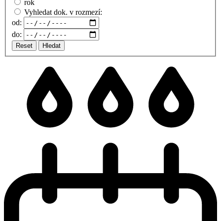
rok
Vyhledat dok. v rozmezí:
od:
do:
Reset
Hledat