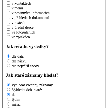
v kontaktech
v menu
v povinných informacích
v přehledech dokumentů
v textech
v úřední desce
ve fotogaleriích
ve zprávách
Jak seřadit výsledky?
dle data
dle názvu
dle největší shody
Jak staré záznamy hledat?
vyhledat všechny záznamy
Vyhledat dok. staré:
den
týden
měsíc