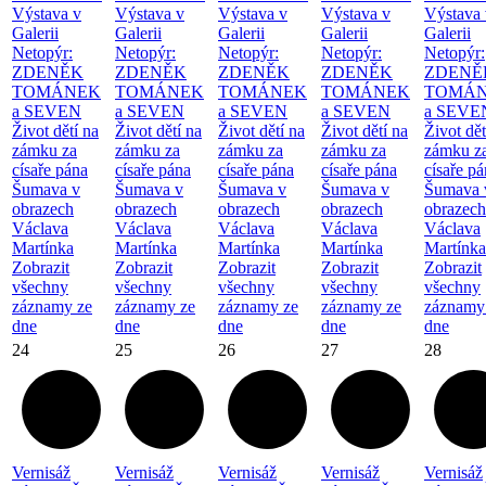
Výstava v
Výstava v
Výstava v
Výstava v
Výstava 
Galerii
Galerii
Galerii
Galerii
Galerii
Netopýr:
Netopýr:
Netopýr:
Netopýr:
Netopýr:
ZDENĚK
ZDENĚK
ZDENĚK
ZDENĚK
ZDENĚ
TOMÁNEK
TOMÁNEK
TOMÁNEK
TOMÁNEK
TOMÁ
a SEVEN
a SEVEN
a SEVEN
a SEVEN
a SEVE
Život dětí na
Život dětí na
Život dětí na
Život dětí na
Život dět
zámku za
zámku za
zámku za
zámku za
zámku z
císaře pána
císaře pána
císaře pána
císaře pána
císaře p
Šumava v
Šumava v
Šumava v
Šumava v
Šumava 
obrazech
obrazech
obrazech
obrazech
obrazech
Václava
Václava
Václava
Václava
Václava
Martínka
Martínka
Martínka
Martínka
Martínka
Zobrazit
Zobrazit
Zobrazit
Zobrazit
Zobrazit
všechny
všechny
všechny
všechny
všechny
záznamy ze
záznamy ze
záznamy ze
záznamy ze
záznamy
dne
dne
dne
dne
dne
24
25
26
27
28
Vernisáž
Vernisáž
Vernisáž
Vernisáž
Vernisáž