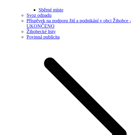
Sběrné místo
Svoz odpadu
Příspěvek na podporu žití a podnikání v obci Žihobce -
UKONČENO
Žihobecké listy
Povinná publicita