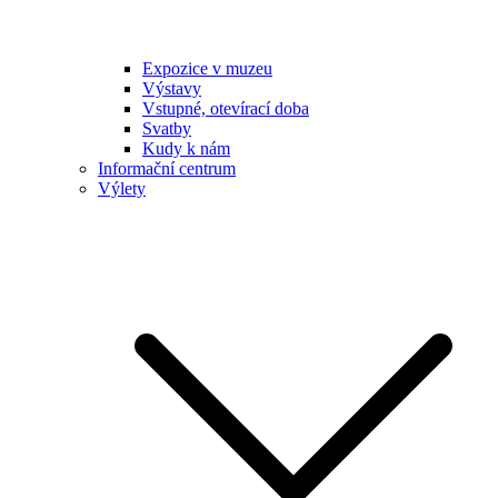
Expozice v muzeu
Výstavy
Vstupné, otevírací doba
Svatby
Kudy k nám
Informační centrum
Výlety