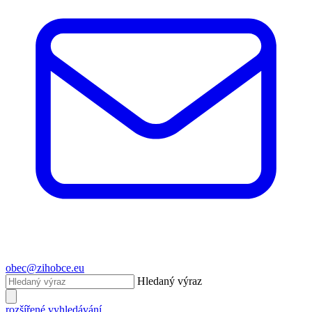
obec@zihobce.eu
Hledaný výraz
rozšířené vyhledávání