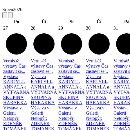
Srpen
2026
Po
Út
St
Čt
Pá
27
28
29
30
31
Vernisáž
Vernisáž
Vernisáž
Vernisáž
Vernisáž
výstavy Čas
výstavy Čas
výstavy Čas
výstavy Čas
výstavy 
zastavit se...
zastavit se...
zastavit se...
zastavit se...
zastavit s
Výstava
Výstava
Výstava
Výstava
Výstava
KARI YLI-
KARI YLI-
KARI YLI-
KARI YLI-
KARI Y
ANNALA a
ANNALA a
ANNALA a
ANNALA a
ANNAL
VÝTVARNÁ
VÝTVARNÁ
VÝTVARNÁ
VÝTVARNÁ
VÝTVA
SKUPINA
SKUPINA
SKUPINA
SKUPINA
SKUPI
HARAKKA
HARAKKA
HARAKKA
HARAKKA
HARA
Výstava v
Výstava v
Výstava v
Výstava v
Výstava 
Galerii
Galerii
Galerii
Galerii
Galerii
Netopýr:
Netopýr:
Netopýr:
Netopýr:
Netopýr:
ZDENĚK
ZDENĚK
ZDENĚK
ZDENĚK
ZDENĚ
TOMÁNEK
TOMÁNEK
TOMÁNEK
TOMÁNEK
TOMÁ