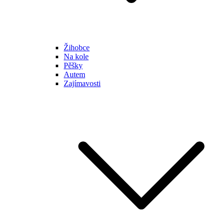
Žihobce
Na kole
Pěšky
Autem
Zajímavosti