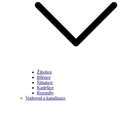
Žihobce
Bílence
Šimanov
Kadešice
Rozsedly
Vodovod a kanalizace