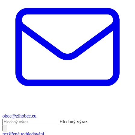
obec@zihobce.eu
Hledaný výraz
rozšířené vyhledávání