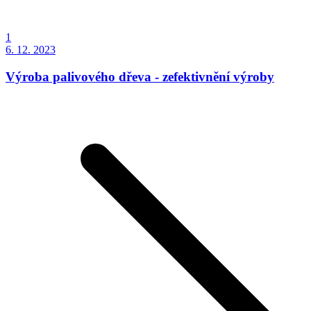
1
6. 12. 2023
Výroba palivového dřeva - zefektivnění výroby