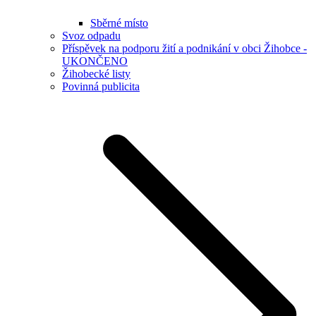
Sběrné místo
Svoz odpadu
Příspěvek na podporu žití a podnikání v obci Žihobce -
UKONČENO
Žihobecké listy
Povinná publicita