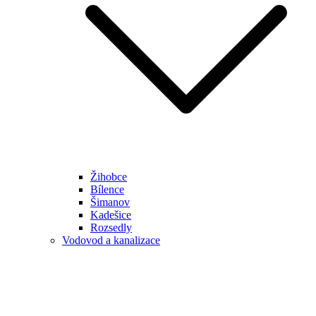
Žihobce
Bílence
Šimanov
Kadešice
Rozsedly
Vodovod a kanalizace