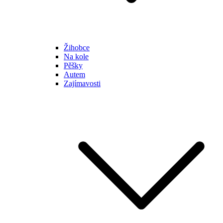
Žihobce
Na kole
Pěšky
Autem
Zajímavosti