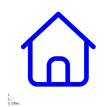
/
Obec