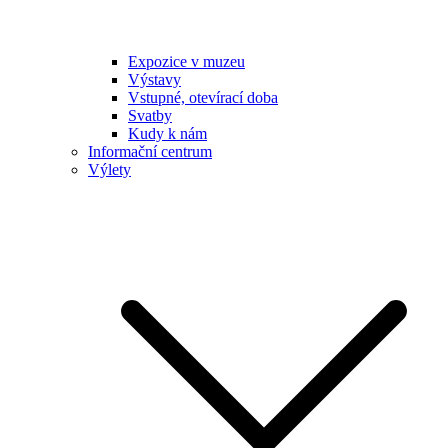
Expozice v muzeu
Výstavy
Vstupné, otevírací doba
Svatby
Kudy k nám
Informační centrum
Výlety