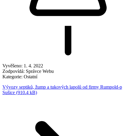
Vyvěšeno:
1. 4. 2022
Zodpovídá:
Správce Webu
Kategorie:
Ostatní
Vývozy septiků, žump a tukových lapolů od firmy Rumpold-p
Sušice (910.4 kB)