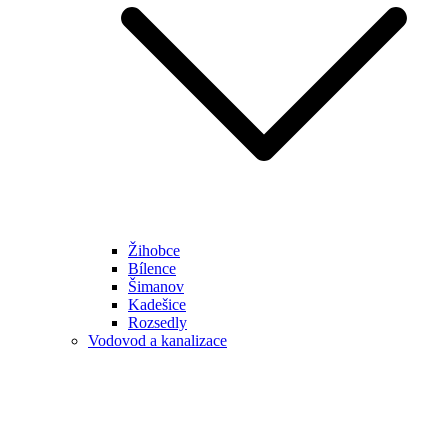
Žihobce
Bílence
Šimanov
Kadešice
Rozsedly
Vodovod a kanalizace