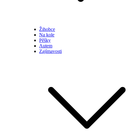
Žihobce
Na kole
Pěšky
Autem
Zajímavosti