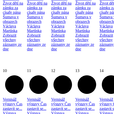
Život dětí na
Život dětí na
Život dětí na
Život dětí na
Život dět
zámku za
zámku za
zámku za
zámku za
zámku z
císaře pána
císaře pána
císaře pána
císaře pána
císaře p
Šumava v
Šumava v
Šumava v
Šumava v
Šumava 
obrazech
obrazech
obrazech
obrazech
obrazech
Václava
Václava
Václava
Václava
Václava
Martínka
Martínka
Martínka
Martínka
Martínka
Zobrazit
Zobrazit
Zobrazit
Zobrazit
Zobrazit
všechny
všechny
všechny
všechny
všechny
záznamy ze
záznamy ze
záznamy ze
záznamy ze
záznamy
dne
dne
dne
dne
dne
10
11
12
13
14
Vernisáž
Vernisáž
Vernisáž
Vernisáž
Vernisáž
výstavy Čas
výstavy Čas
výstavy Čas
výstavy Čas
výstavy 
zastavit se...
zastavit se...
zastavit se...
zastavit se...
zastavit s
Výstava
Výstava
Výstava
Výstava
Výstava