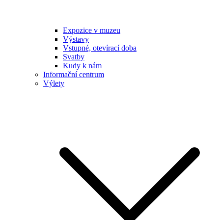
Expozice v muzeu
Výstavy
Vstupné, otevírací doba
Svatby
Kudy k nám
Informační centrum
Výlety