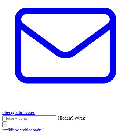
obec@zihobce.eu
Hledaný výraz
rozšířené vyhledávání