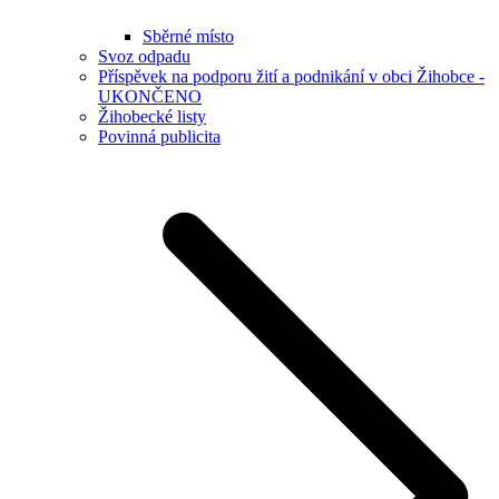
Sběrné místo
Svoz odpadu
Příspěvek na podporu žití a podnikání v obci Žihobce -
UKONČENO
Žihobecké listy
Povinná publicita