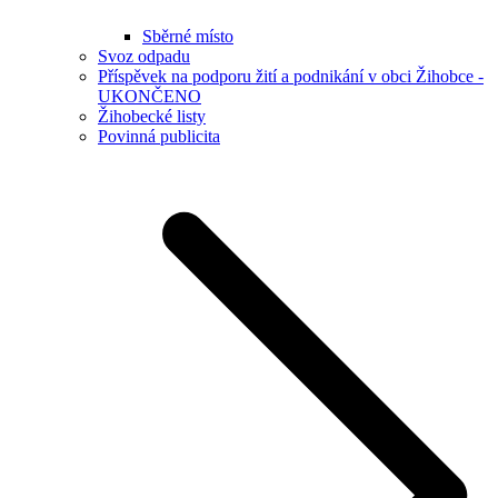
Sběrné místo
Svoz odpadu
Příspěvek na podporu žití a podnikání v obci Žihobce -
UKONČENO
Žihobecké listy
Povinná publicita