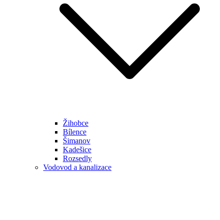
Žihobce
Bílence
Šimanov
Kadešice
Rozsedly
Vodovod a kanalizace