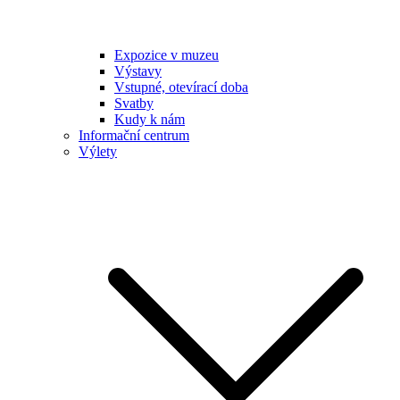
Expozice v muzeu
Výstavy
Vstupné, otevírací doba
Svatby
Kudy k nám
Informační centrum
Výlety