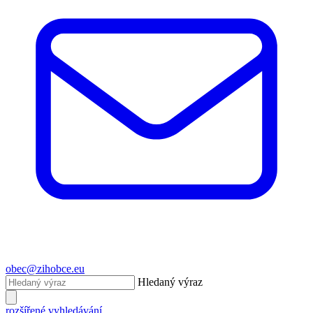
obec@zihobce.eu
Hledaný výraz
rozšířené vyhledávání