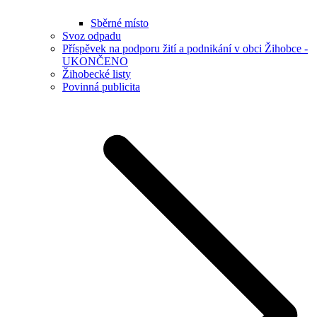
Sběrné místo
Svoz odpadu
Příspěvek na podporu žití a podnikání v obci Žihobce -
UKONČENO
Žihobecké listy
Povinná publicita