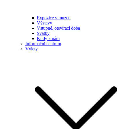
Expozice v muzeu
Výstavy
Vstupné, otevírací doba
Svatby
Kudy k nám
Informační centrum
Výlety