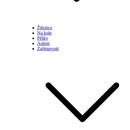
Žihobce
Na kole
Pěšky
Autem
Zajímavosti