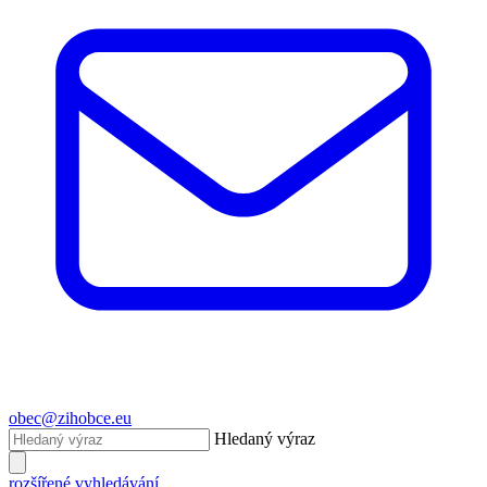
obec@zihobce.eu
Hledaný výraz
rozšířené vyhledávání