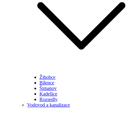
Žihobce
Bílence
Šimanov
Kadešice
Rozsedly
Vodovod a kanalizace