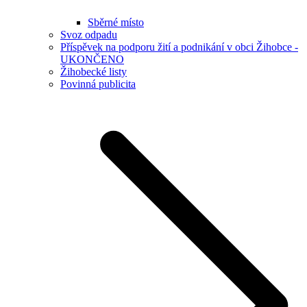
Sběrné místo
Svoz odpadu
Příspěvek na podporu žití a podnikání v obci Žihobce -
UKONČENO
Žihobecké listy
Povinná publicita