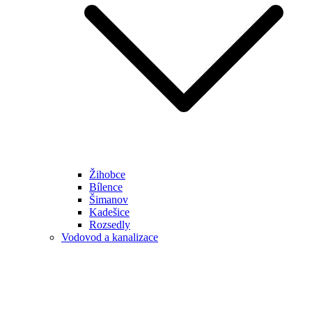
Žihobce
Bílence
Šimanov
Kadešice
Rozsedly
Vodovod a kanalizace