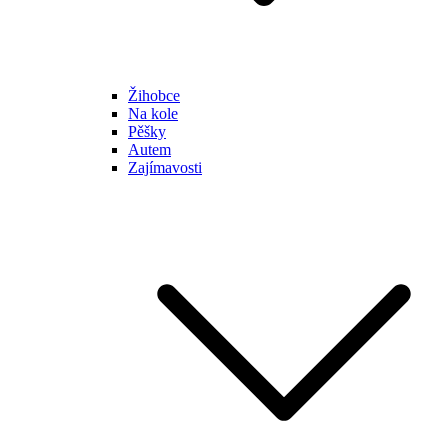
Žihobce
Na kole
Pěšky
Autem
Zajímavosti