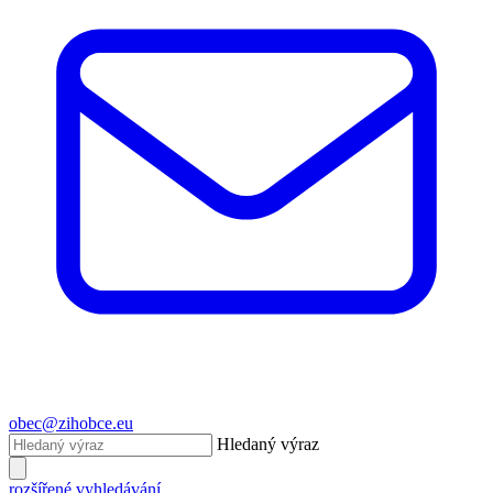
obec@zihobce.eu
Hledaný výraz
rozšířené vyhledávání