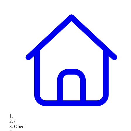
/
Obec