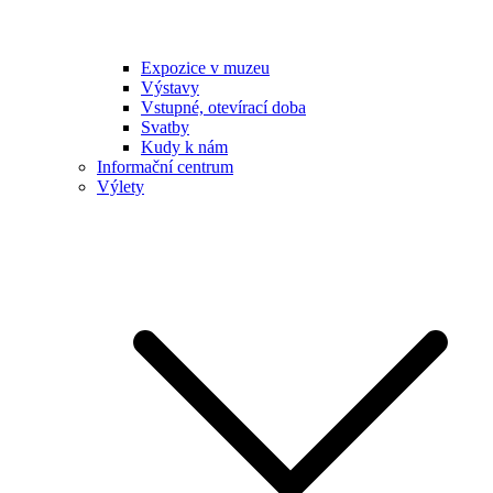
Expozice v muzeu
Výstavy
Vstupné, otevírací doba
Svatby
Kudy k nám
Informační centrum
Výlety