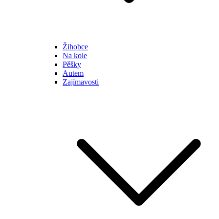
Žihobce
Na kole
Pěšky
Autem
Zajímavosti