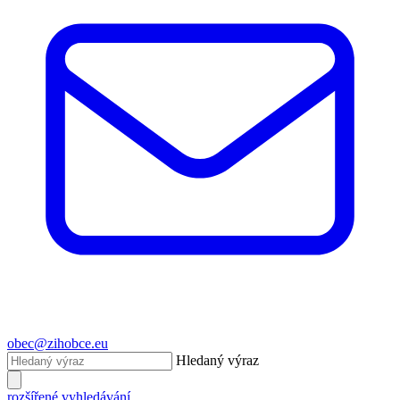
obec@zihobce.eu
Hledaný výraz
rozšířené vyhledávání