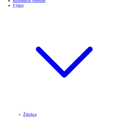
Informační centrum
Výlety
Žihobce