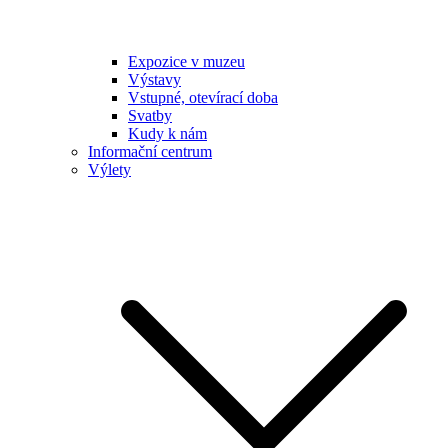
Expozice v muzeu
Výstavy
Vstupné, otevírací doba
Svatby
Kudy k nám
Informační centrum
Výlety