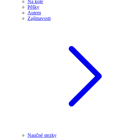
Na kole
Pěšky
Autem
Zajímavosti
Naučné stezky