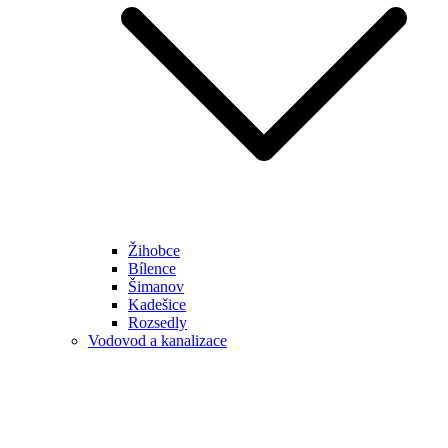
Žihobce
Bílence
Šimanov
Kadešice
Rozsedly
Vodovod a kanalizace