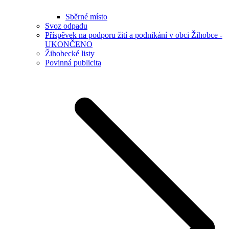
Sběrné místo
Svoz odpadu
Příspěvek na podporu žití a podnikání v obci Žihobce -
UKONČENO
Žihobecké listy
Povinná publicita