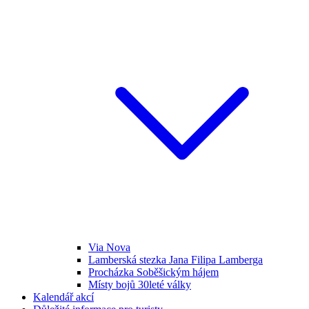
Via Nova
Lamberská stezka Jana Filipa Lamberga
Procházka Soběšickým hájem
Místy bojů 30leté války
Kalendář akcí