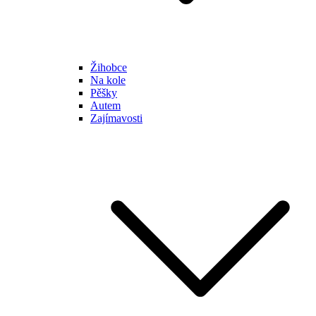
Žihobce
Na kole
Pěšky
Autem
Zajímavosti