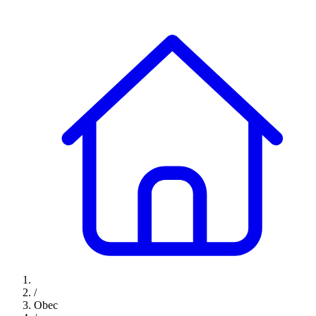
/
Obec