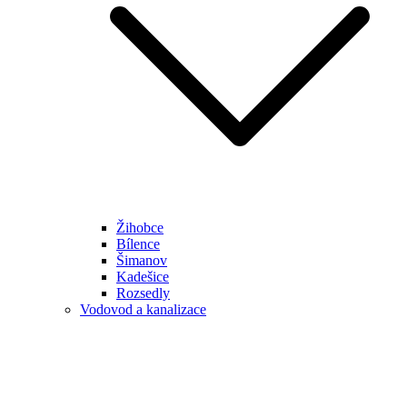
Žihobce
Bílence
Šimanov
Kadešice
Rozsedly
Vodovod a kanalizace