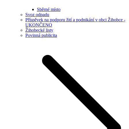
Sběrné místo
Svoz odpadu
Příspěvek na podporu žití a podnikání v obci Žihobce -
UKONČENO
Žihobecké listy
Povinná publicita