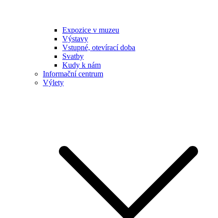
Expozice v muzeu
Výstavy
Vstupné, otevírací doba
Svatby
Kudy k nám
Informační centrum
Výlety