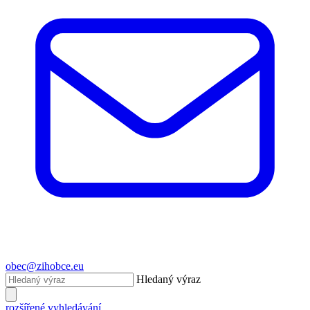
obec@zihobce.eu
Hledaný výraz
rozšířené vyhledávání