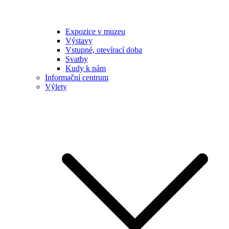
Expozice v muzeu
Výstavy
Vstupné, otevírací doba
Svatby
Kudy k nám
Informační centrum
Výlety