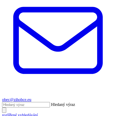
obec@zihobce.eu
Hledaný výraz
rozšířené vyhledávání