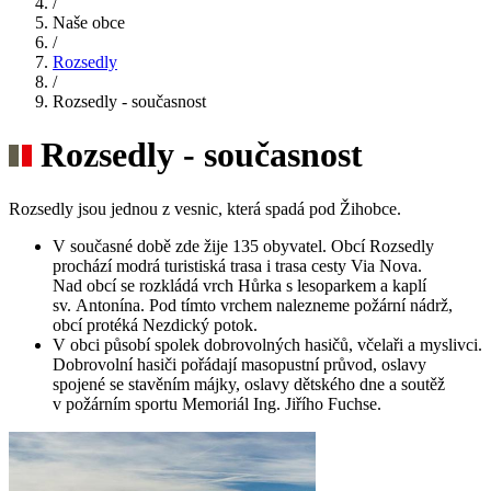
/
Naše obce
/
Rozsedly
/
Rozsedly - současnost
Rozsedly - současnost
Rozsedly jsou jednou z vesnic, která spadá pod Žihobce.
V současné době zde žije 135 obyvatel. Obcí Rozsedly
prochází modrá turistiská trasa i trasa cesty Via Nova.
Nad obcí se rozkládá vrch Hůrka s lesoparkem a kaplí
sv. Antonína. Pod tímto vrchem nalezneme požární nádrž,
obcí protéká Nezdický potok.
V obci působí spolek dobrovolných hasičů, včelaři a myslivci.
Dobrovolní hasiči pořádají masopustní průvod, oslavy
spojené se stavěním májky, oslavy dětského dne a soutěž
v požárním sportu Memoriál Ing. Jiřího Fuchse.