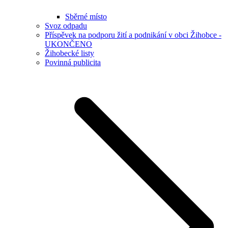
Sběrné místo
Svoz odpadu
Příspěvek na podporu žití a podnikání v obci Žihobce -
UKONČENO
Žihobecké listy
Povinná publicita