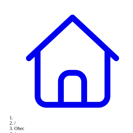
/
Obec