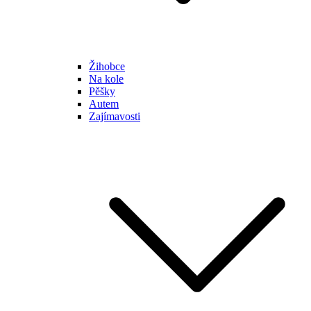
Žihobce
Na kole
Pěšky
Autem
Zajímavosti