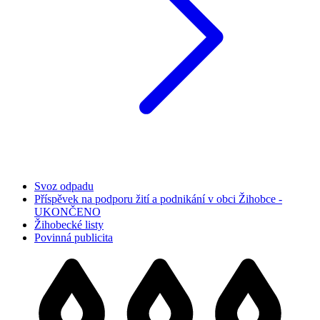
Svoz odpadu
Příspěvek na podporu žití a podnikání v obci Žihobce -
UKONČENO
Žihobecké listy
Povinná publicita