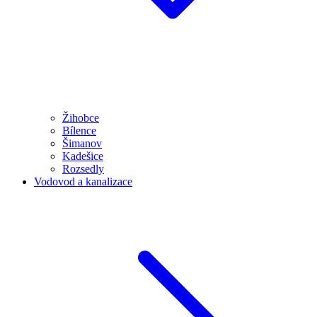
Žihobce
Bílence
Šimanov
Kadešice
Rozsedly
Vodovod a kanalizace