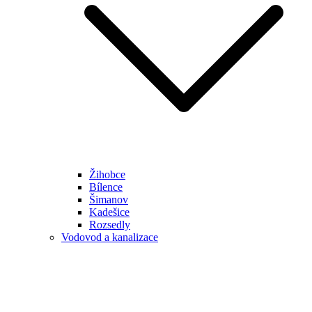
Žihobce
Bílence
Šimanov
Kadešice
Rozsedly
Vodovod a kanalizace