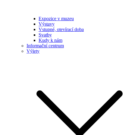
Expozice v muzeu
Výstavy
Vstupné, otevírací doba
Svatby
Kudy k nám
Informační centrum
Výlety