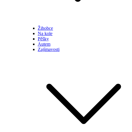
Žihobce
Na kole
Pěšky
Autem
Zajímavosti