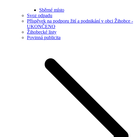
Sběrné místo
Svoz odpadu
Příspěvek na podporu žití a podnikání v obci Žihobce -
UKONČENO
Žihobecké listy
Povinná publicita