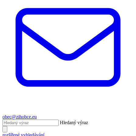
obec@zihobce.eu
Hledaný výraz
rozšířené vyhledávání