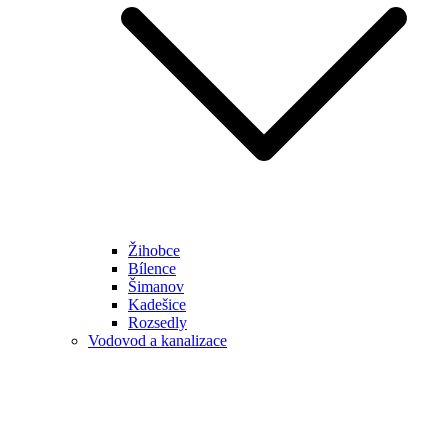
Žihobce
Bílence
Šimanov
Kadešice
Rozsedly
Vodovod a kanalizace