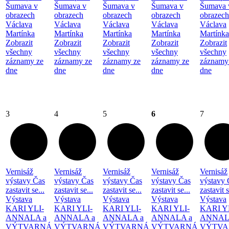
Šumava v
Šumava v
Šumava v
Šumava v
Šumava 
obrazech
obrazech
obrazech
obrazech
obrazech
Václava
Václava
Václava
Václava
Václava
Martínka
Martínka
Martínka
Martínka
Martínka
Zobrazit
Zobrazit
Zobrazit
Zobrazit
Zobrazit
všechny
všechny
všechny
všechny
všechny
záznamy ze
záznamy ze
záznamy ze
záznamy ze
záznamy
dne
dne
dne
dne
dne
3
4
5
6
7
Vernisáž
Vernisáž
Vernisáž
Vernisáž
Vernisáž
výstavy Čas
výstavy Čas
výstavy Čas
výstavy Čas
výstavy 
zastavit se...
zastavit se...
zastavit se...
zastavit se...
zastavit s
Výstava
Výstava
Výstava
Výstava
Výstava
KARI YLI-
KARI YLI-
KARI YLI-
KARI YLI-
KARI Y
ANNALA a
ANNALA a
ANNALA a
ANNALA a
ANNAL
VÝTVARNÁ
VÝTVARNÁ
VÝTVARNÁ
VÝTVARNÁ
VÝTVA