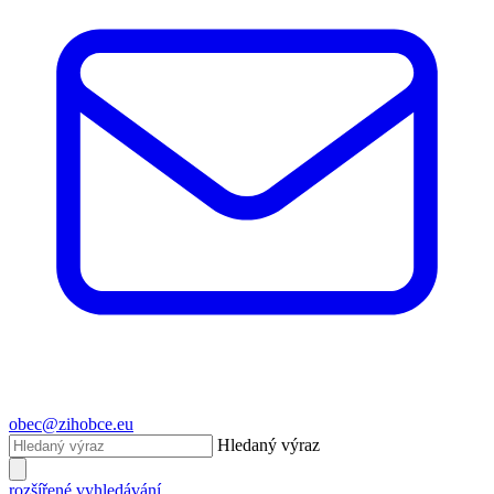
obec@zihobce.eu
Hledaný výraz
rozšířené vyhledávání