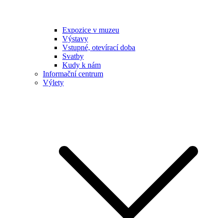
Expozice v muzeu
Výstavy
Vstupné, otevírací doba
Svatby
Kudy k nám
Informační centrum
Výlety