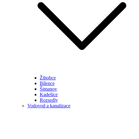
Žihobce
Bílence
Šimanov
Kadešice
Rozsedly
Vodovod a kanalizace