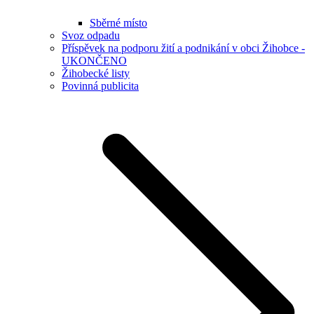
Sběrné místo
Svoz odpadu
Příspěvek na podporu žití a podnikání v obci Žihobce -
UKONČENO
Žihobecké listy
Povinná publicita