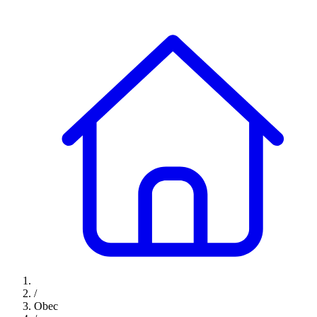
/
Obec