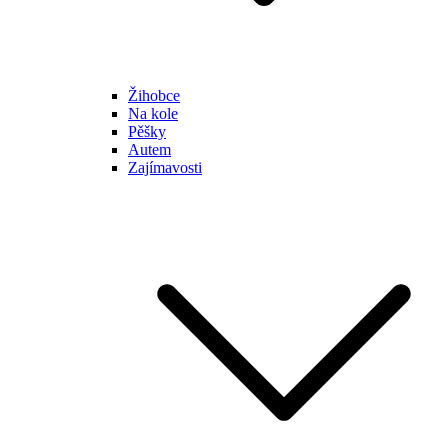
Žihobce
Na kole
Pěšky
Autem
Zajímavosti