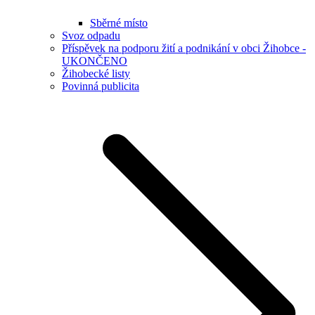
Sběrné místo
Svoz odpadu
Příspěvek na podporu žití a podnikání v obci Žihobce -
UKONČENO
Žihobecké listy
Povinná publicita