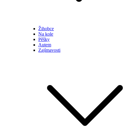
Žihobce
Na kole
Pěšky
Autem
Zajímavosti