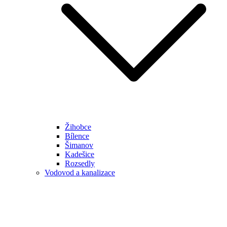
Žihobce
Bílence
Šimanov
Kadešice
Rozsedly
Vodovod a kanalizace