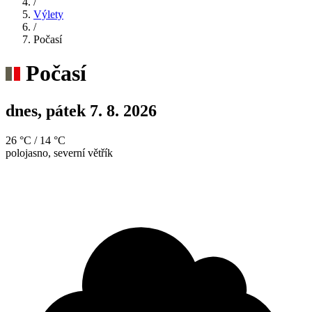
/
Výlety
/
Počasí
Počasí
dnes,
pátek
7. 8. 2026
26 °C
/
14 °C
polojasno, severní větřík