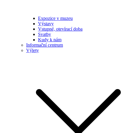
Expozice v muzeu
Výstavy
Vstupné, otevírací doba
Svatby
Kudy k nám
Informační centrum
Výlety