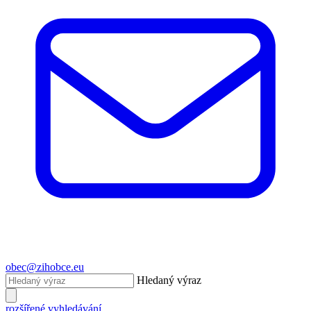
obec@zihobce.eu
Hledaný výraz
rozšířené vyhledávání