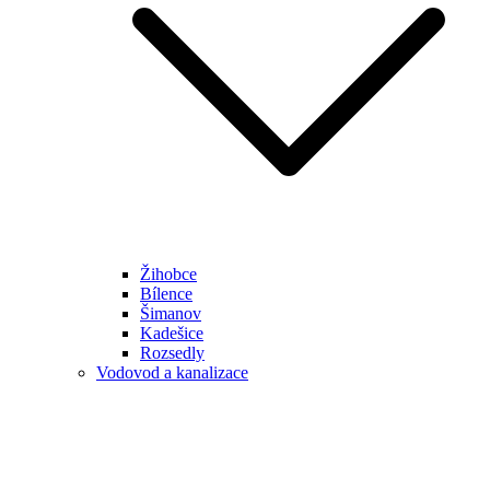
Žihobce
Bílence
Šimanov
Kadešice
Rozsedly
Vodovod a kanalizace