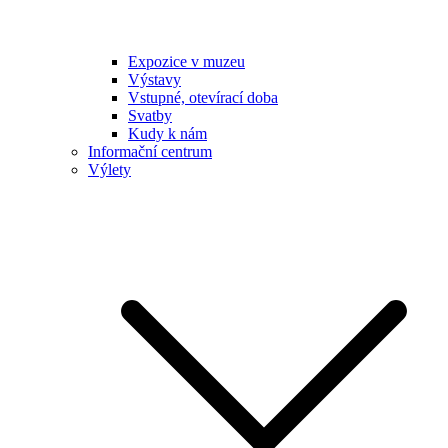
Expozice v muzeu
Výstavy
Vstupné, otevírací doba
Svatby
Kudy k nám
Informační centrum
Výlety