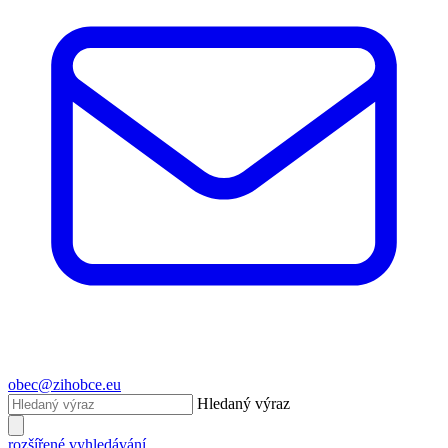
obec@zihobce.eu
Hledaný výraz
rozšířené vyhledávání