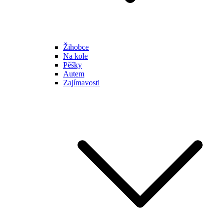
Žihobce
Na kole
Pěšky
Autem
Zajímavosti