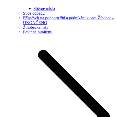
Sběrné místo
Svoz odpadu
Příspěvek na podporu žití a podnikání v obci Žihobce -
UKONČENO
Žihobecké listy
Povinná publicita