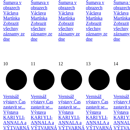
Šumava v
Šumava v
Šumava v
Šumava v
Šumava 
obrazech
obrazech
obrazech
obrazech
obrazech
Václava
Václava
Václava
Václava
Václava
Martínka
Martínka
Martínka
Martínka
Martínka
Zobrazit
Zobrazit
Zobrazit
Zobrazit
Zobrazit
všechny
všechny
všechny
všechny
všechny
záznamy ze
záznamy ze
záznamy ze
záznamy ze
záznamy
dne
dne
dne
dne
dne
10
11
12
13
14
Vernisáž
Vernisáž
Vernisáž
Vernisáž
Vernisáž
výstavy Čas
výstavy Čas
výstavy Čas
výstavy Čas
výstavy 
zastavit se...
zastavit se...
zastavit se...
zastavit se...
zastavit s
Výstava
Výstava
Výstava
Výstava
Výstava
KARI YLI-
KARI YLI-
KARI YLI-
KARI YLI-
KARI Y
ANNALA a
ANNALA a
ANNALA a
ANNALA a
ANNAL
VÝTVARNÁ
VÝTVARNÁ
VÝTVARNÁ
VÝTVARNÁ
VÝTVA