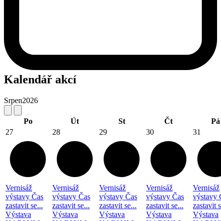
Kalendář akcí
Srpen
2026
Po
Út
St
Čt
Pá
27
28
29
30
31
Vernisáž
Vernisáž
Vernisáž
Vernisáž
Vernisáž
výstavy Čas
výstavy Čas
výstavy Čas
výstavy Čas
výstavy 
zastavit se...
zastavit se...
zastavit se...
zastavit se...
zastavit s
Výstava
Výstava
Výstava
Výstava
Výstava