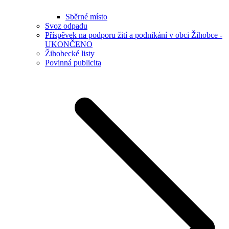
Sběrné místo
Svoz odpadu
Příspěvek na podporu žití a podnikání v obci Žihobce -
UKONČENO
Žihobecké listy
Povinná publicita