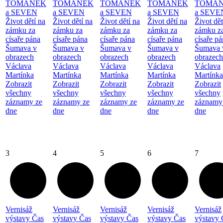
TOMÁNEK
TOMÁNEK
TOMÁNEK
TOMÁNEK
TOMÁ
a SEVEN
a SEVEN
a SEVEN
a SEVEN
a SEVE
Život dětí na
Život dětí na
Život dětí na
Život dětí na
Život dět
zámku za
zámku za
zámku za
zámku za
zámku z
císaře pána
císaře pána
císaře pána
císaře pána
císaře p
Šumava v
Šumava v
Šumava v
Šumava v
Šumava 
obrazech
obrazech
obrazech
obrazech
obrazech
Václava
Václava
Václava
Václava
Václava
Martínka
Martínka
Martínka
Martínka
Martínka
Zobrazit
Zobrazit
Zobrazit
Zobrazit
Zobrazit
všechny
všechny
všechny
všechny
všechny
záznamy ze
záznamy ze
záznamy ze
záznamy ze
záznamy
dne
dne
dne
dne
dne
3
4
5
6
7
Vernisáž
Vernisáž
Vernisáž
Vernisáž
Vernisáž
výstavy Čas
výstavy Čas
výstavy Čas
výstavy Čas
výstavy 