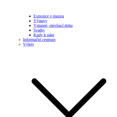
Expozice v muzeu
Výstavy
Vstupné, otevírací doba
Svatby
Kudy k nám
Informační centrum
Výlety