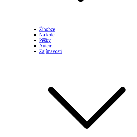
Žihobce
Na kole
Pěšky
Autem
Zajímavosti