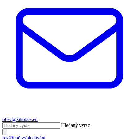
obec@zihobce.eu
Hledaný výraz
rozšířené vyhledávání