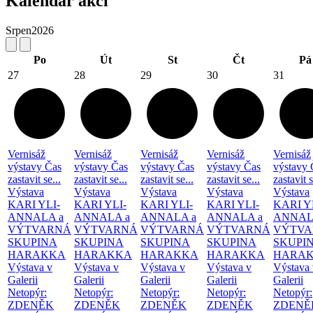
Kalendář akcí
Srpen
2026
Po
Út
St
Čt
Pá
27
28
29
30
31
Vernisáž
Vernisáž
Vernisáž
Vernisáž
Vernisáž
výstavy Čas
výstavy Čas
výstavy Čas
výstavy Čas
výstavy 
zastavit se...
zastavit se...
zastavit se...
zastavit se...
zastavit s
Výstava
Výstava
Výstava
Výstava
Výstava
KARI YLI-
KARI YLI-
KARI YLI-
KARI YLI-
KARI Y
ANNALA a
ANNALA a
ANNALA a
ANNALA a
ANNAL
VÝTVARNÁ
VÝTVARNÁ
VÝTVARNÁ
VÝTVARNÁ
VÝTVA
SKUPINA
SKUPINA
SKUPINA
SKUPINA
SKUPI
HARAKKA
HARAKKA
HARAKKA
HARAKKA
HARA
Výstava v
Výstava v
Výstava v
Výstava v
Výstava 
Galerii
Galerii
Galerii
Galerii
Galerii
Netopýr:
Netopýr:
Netopýr:
Netopýr:
Netopýr:
ZDENĚK
ZDENĚK
ZDENĚK
ZDENĚK
ZDENĚ