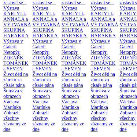
zastavit se...
zastavit se...
zastavit se...
zastavit se...
zastavit s
Výstava
Výstava
Výstava
Výstava
Výstava
KARI YLI-
KARI YLI-
KARI YLI-
KARI YLI-
KARI Y
ANNALA a
ANNALA a
ANNALA a
ANNALA a
ANNAL
VÝTVARNÁ
VÝTVARNÁ
VÝTVARNÁ
VÝTVARNÁ
VÝTVA
SKUPINA
SKUPINA
SKUPINA
SKUPINA
SKUPI
HARAKKA
HARAKKA
HARAKKA
HARAKKA
HARA
Výstava v
Výstava v
Výstava v
Výstava v
Výstava 
Galerii
Galerii
Galerii
Galerii
Galerii
Netopýr:
Netopýr:
Netopýr:
Netopýr:
Netopýr:
ZDENĚK
ZDENĚK
ZDENĚK
ZDENĚK
ZDENĚ
TOMÁNEK
TOMÁNEK
TOMÁNEK
TOMÁNEK
TOMÁ
a SEVEN
a SEVEN
a SEVEN
a SEVEN
a SEVE
Život dětí na
Život dětí na
Život dětí na
Život dětí na
Život dět
zámku za
zámku za
zámku za
zámku za
zámku z
císaře pána
císaře pána
císaře pána
císaře pána
císaře p
Šumava v
Šumava v
Šumava v
Šumava v
Šumava 
obrazech
obrazech
obrazech
obrazech
obrazech
Václava
Václava
Václava
Václava
Václava
Martínka
Martínka
Martínka
Martínka
Martínka
Zobrazit
Zobrazit
Zobrazit
Zobrazit
Zobrazit
všechny
všechny
všechny
všechny
všechny
záznamy ze
záznamy ze
záznamy ze
záznamy ze
záznamy
dne
dne
dne
dne
dne