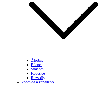
Žihobce
Bílence
Šimanov
Kadešice
Rozsedly
Vodovod a kanalizace